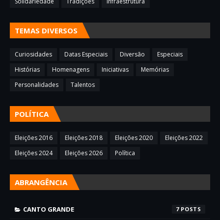
Solidariedade
Tradições
infraestrutura
TEMAS DIVERSOS
Curiosidades
Datas Especiais
Diversão
Especiais
Histórias
Homenagens
Iniciativas
Memórias
Personalidades
Talentos
POLÍTICA
Eleições 2016
Eleições 2018
Eleições 2020
Eleições 2022
Eleições 2024
Eleições 2026
Política
ABRANGÊNCIA
CANTO GRANDE
7