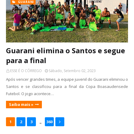
GUARANI
Guarani elimina o Santos e segue
para a final
ESSE É O CÓRREGO
Sábado, Setembro 02, 2023
Após vencer grandes times, a equipe juvenil do Guarani eliminou o
Santos e se classificou para a final da Copa Boasaudensede
Futebol. O jogo acontece…
Saiba mais »
...
1
2
3
360