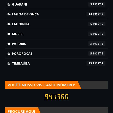
GUARANI
7
LAGOA DE ONÇA
14
LAGOINHA
5
MURICI
6
PATURIS
3
POROROCAS
5
TIMBAÚBA
23
VOCÊ É NOSSO VISITANTE NÚMERO:
PROCURE AQUI