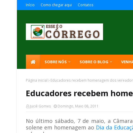
Início
Como chegar aqui
Contatos
SOBRE NÓS
SOBRE O BLOG
VENH
Página inicial
Educadores recebem homenagem dos vereador
Educadores recebem home
Juciê Gomes
Domingo, Maio 08, 2011
No último sábado, 7 de maio, a Câmara
solene em homenagem ao
Dia da Educaç