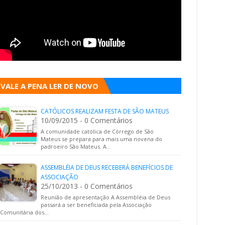
VALE A PENA LER DE NOVO
CATÓLICOS REALIZAM FESTA DE SÃO MATEUS
10/09/2015 - 0 Comentários
A comunidade católica de Córrego de São
Mateus se prepara para mais uma novena do
padroeiro São Mateus. A…
ASSEMBLÉIA DE DEUS RECEBERÁ BENEFÍCIOS DE
ASSOCIAÇÃO
25/10/2013 - 0 Comentários
Reunião de apresentação A Assembléia de Deus
passará a ser beneficiada pela Associação
Comunitária dos…