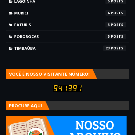
LAGOINHA
5
MURICI
6
PATURIS
3
POROROCAS
5
TIMBAÚBA
23
VOCÊ É NOSSO VISITANTE NÚMERO:
PROCURE AQUI