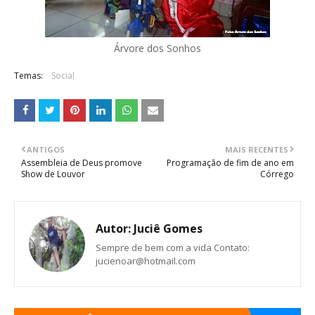
Árvore dos Sonhos
Temas:
Social
ANTIGOS
MAIS RECENTES
Assembleia de Deus promove
Programação de fim de ano em
Show de Louvor
Córrego
Autor:
Juciê Gomes
Sempre de bem com a vida Contato:
jucienoar@hotmail.com