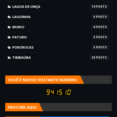
LAGOA DE ONÇA
14
LAGOINHA
5
MURICI
6
PATURIS
3
POROROCAS
5
TIMBAÚBA
23
VOCÊ É NOSSO VISITANTE NÚMERO:
PROCURE AQUI