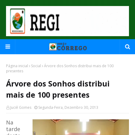
Página inicial
Social
Árvore dos Sonhos distribui mais de 100
presentes
Árvore dos Sonhos distribui
mais de 100 presentes
Juciê Gomes
Segunda-Feira, Dezembro 30, 2013
Na
tarde