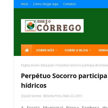
Início
Como chegar aqui
Contatos
SOBRE NÓS
SOBRE O BLOG
VENH
Página inicial
Educação
Perpétuo Socorro participa de trein
Perpétuo Socorro particip
hídricos
Juciê Gomes
Sexta-Feira, Maio 22, 2015
A Escola Municipal Nossa Senhora d