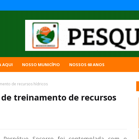
A AQUI
NOSSO MUNICÍPIO
NOSSOS 60 ANOS
amento de recursos hídricos
a de treinamento de recursos
o Perpétuo Socorro foi contemplada com o