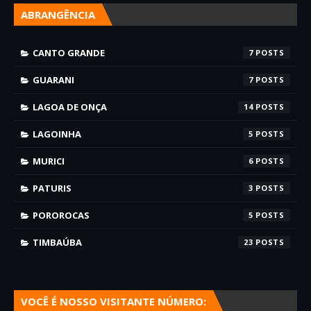
ABRANGÊNCIA
CANTO GRANDE
7
GUARANI
7
LAGOA DE ONÇA
14
LAGOINHA
5
MURICI
6
PATURIS
3
POROROCAS
5
TIMBAÚBA
23
VOCÊ É NOSSO VISITANTE NÚMERO: