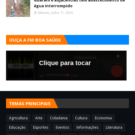
Guarani e adjacências tem abastecimento de
água interrompido
Sábado, Julho 11, 2026
OUÇA A FM BOA SAÚDE
TEMAS PRINCIPAIS
Agricultura
Arte
Cidadania
Cultura
Economia
Educação
Esportes
Eventos
Informações
Literatura