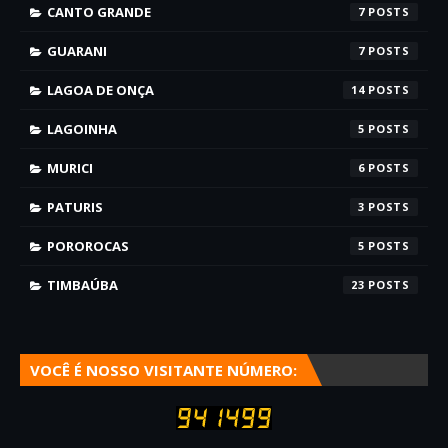
CANTO GRANDE
7
GUARANI
7
LAGOA DE ONÇA
14
LAGOINHA
5
MURICI
6
PATURIS
3
POROROCAS
5
TIMBAÚBA
23
VOCÊ É NOSSO VISITANTE NÚMERO: