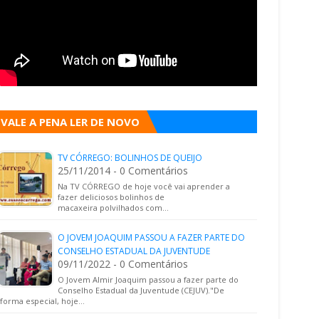
VALE A PENA LER DE NOVO
TV CÓRREGO: BOLINHOS DE QUEIJO
25/11/2014 - 0 Comentários
Na TV CÓRREGO de hoje você vai aprender a
fazer deliciosos bolinhos de
macaxeira polvilhados com…
O JOVEM JOAQUIM PASSOU A FAZER PARTE DO
CONSELHO ESTADUAL DA JUVENTUDE
09/11/2022 - 0 Comentários
O Jovem Almir Joaquim passou a fazer parte do
Conselho Estadual da Juventude (CEJUV)."De
forma especial, hoje…