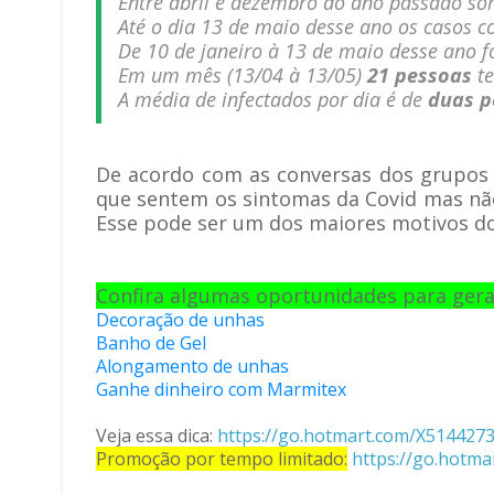
Entre abril e dezembro do ano passado 
Até o dia 13 de maio desse ano os casos 
De 10 de janeiro à 13 de maio desse ano 
Em um mês (13/04 à 13/05)
21 pessoas
te
A média de infectados por dia é de
duas p
De acordo com as conversas dos grupos
que sentem os sintomas da Covid mas nã
Esse pode ser um dos maiores motivos do
Confira algumas oportunidades para gera
Decoração de unhas
Banho de Gel
Alongamento de unhas
Ganhe dinheiro com Marmitex
Veja essa dica:
https://go.hotmart.com/X514427
Promoção por tempo limitado:
https://go.hotm