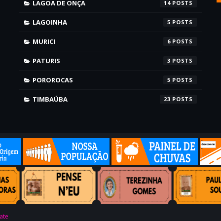
LAGOA DE ONÇA
14
LAGOINHA
5
MURICI
6
PATURIS
3
POROROCAS
5
TIMBAÚBA
23
ate