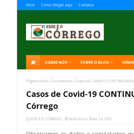
Início
Como chegar aqui
Contatos
SOBRE NÓS
SOBRE O BLOG
VENH
Página inicial
Coronavírus
Casos de Covid-19 CONTINUAM 
Casos de Covid-19 CONT
Córrego
ESSE É O CÓRREGO
Sexta-Feira, Maio 14, 2021
Observamos os dados e constatamos qu