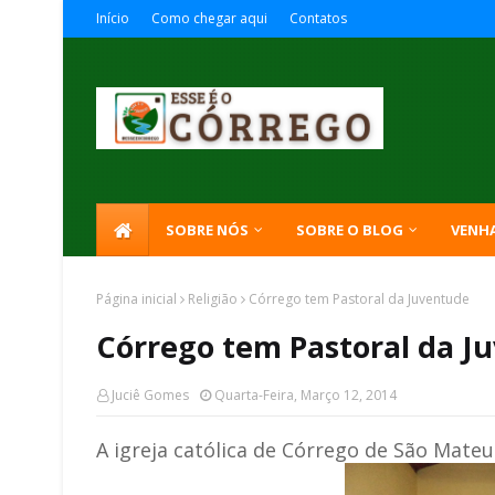
Início
Como chegar aqui
Contatos
SOBRE NÓS
SOBRE O BLOG
VENH
Página inicial
Religião
Córrego tem Pastoral da Juventude
Córrego tem Pastoral da J
Juciê Gomes
Quarta-Feira, Março 12, 2014
A igreja católica de Córrego de São Mate