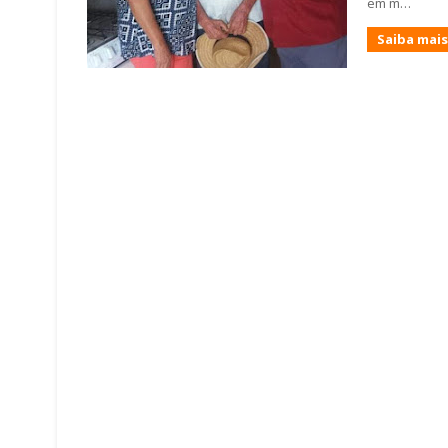
em m…
Saiba mais