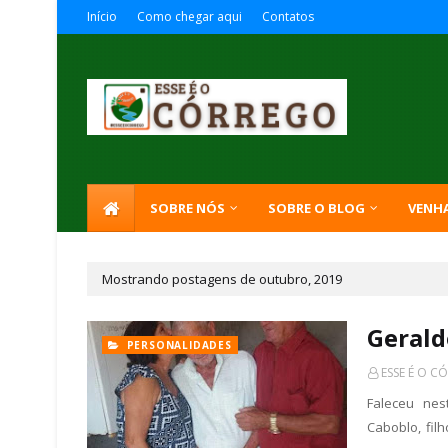
Início
Como chegar aqui
Contatos
SOBRE NÓS
SOBRE O BLOG
VENH
Mostrando postagens de outubro, 2019
Gerald
PERSONALIDADES
ESSE É O C
Faleceu nes
Caboblo, fil