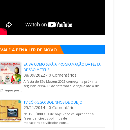
VALE A PENA LER DE NOVO
SAIBA COMO SERÁ A PROGRAMAÇÃO DA FESTA
DE SÃO METEUS
08/09/2022 - 0 Comentários
A festa de São Mateus 2022 começa na próxima
segunda-feira, 12 de setembro, e segue até o dia
21.Fique por…
TV CÓRREGO: BOLINHOS DE QUEIJO
25/11/2014 - 0 Comentários
Na TV CÓRREGO de hoje você vai aprender a
fazer deliciosos bolinhos de
macaxeira polvilhados com…