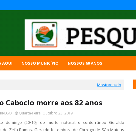
A AQUI
NOSSO MUNICÍPIO
NOSSOS 60 ANOS
Mostrar tudo
o Caboclo morre aos 82 anos
ÓRREGO
Quarta-Feira, Outubro 23, 2019
te domingo (20/10), de morte natural, o conterrâneo Geraldo
ho de Zefa Ramos. Geraldo foi embora de Córrego de São Mateus