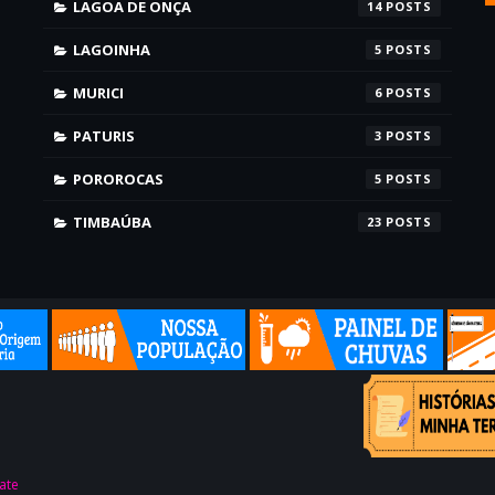
LAGOA DE ONÇA
14
LAGOINHA
5
MURICI
6
PATURIS
3
POROROCAS
5
TIMBAÚBA
23
ate