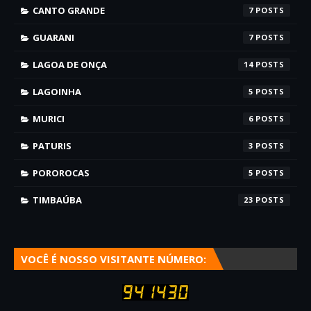
CANTO GRANDE
7
GUARANI
7
LAGOA DE ONÇA
14
LAGOINHA
5
MURICI
6
PATURIS
3
POROROCAS
5
TIMBAÚBA
23
VOCÊ É NOSSO VISITANTE NÚMERO: