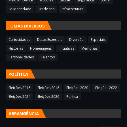
Meio Ambiente
Notícias
Saúde
Segurança
Social
Solidariedade
Tradições
infraestrutura
TEMAS DIVERSOS
Curiosidades
Datas Especiais
Diversão
Especiais
Histórias
Homenagens
Iniciativas
Memórias
Personalidades
Talentos
POLÍTICA
Eleições 2016
Eleições 2018
Eleições 2020
Eleições 2022
Eleições 2024
Eleições 2026
Política
ABRANGÊNCIA