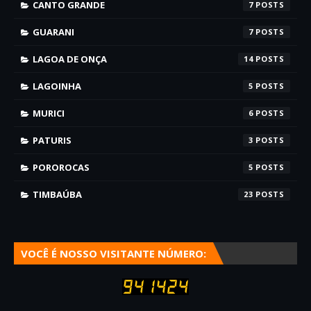
CANTO GRANDE
7
GUARANI
7
LAGOA DE ONÇA
14
LAGOINHA
5
MURICI
6
PATURIS
3
POROROCAS
5
TIMBAÚBA
23
VOCÊ É NOSSO VISITANTE NÚMERO: