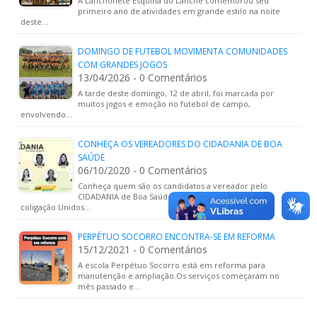
A Lanchonete Esquina do Lanche comemorou seu
primeiro ano de atividades em grande estilo na noite
deste…
DOMINGO DE FUTEBOL MOVIMENTA COMUNIDADES
COM GRANDES JOGOS
13/04/2026 - 0 Comentários
A tarde deste domingo, 12 de abril, foi marcada por
muitos jogos e emoção no futebol de campo,
envolvendo…
CONHEÇA OS VEREADORES DO CIDADANIA DE BOA
SAÚDE
06/10/2020 - 0 Comentários
Conheça quem são os candidatos a vereador pelo
CIDADANIA de Boa Saúde.O CIDADANIA compõe a
coligação Unidos…
PERPÉTUO SOCORRO ENCONTRA-SE EM REFORMA
15/12/2021 - 0 Comentários
A escola Perpétuo Socorro está em reforma para
manutenção e ampliação.Os serviços começaram no
mês passado e…